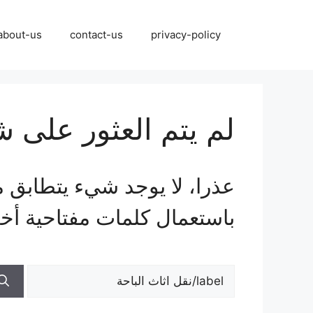
نتقل
لى
about-us
contact-us
privacy-policy
لمحتوى
لم يتم العثور على 
عذرا، لا يوجد شيء يتطابق م
باستعمال كلمات مفتاحية أخ
البحث
عن: